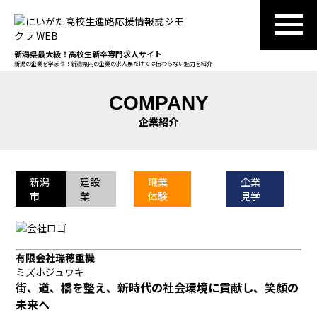
新潟県最大級！高校生新卒専門求人サイト
新潟の企業を学ぼう！新潟県内の企業の求人票だけでは伝わらない魅力を紹介
COMPANY
企業紹介
新潟
建設
職業
企業
市
業
体験
見学
有限会社瑞穂重機
ミズホジュウキ
街、道、橋を整え、新時代の社会環境に貢献し、笑顔の
未来へ