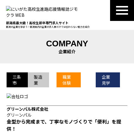
新潟県最大級！高校生新卒専門求人サイト
新潟の企業を学ぼう！新潟県内の企業の求人票だけでは伝わらない魅力を紹介
COMPANY
企業紹介
三条
製造
職業
企業
市
業
体験
見学
グリーンパル株式会社
グリーンパル
金型から完成まで、丁寧なモノづくりで「便利」を提
供！