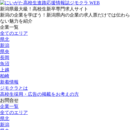
新潟県最大級！高校生新卒専門求人サイト
新潟の企業を学ぼう！新潟県内の企業の求人票だけでは伝わら
ない魅力を紹介
企業一覧
全てのエリア
県北
新潟
県央
長岡
魚沼
上越
柏崎
新着情報
ジモクラとは
高校生採用・広告の掲載をお考えの方
お問合せ
企業一覧
全てのエリア
県北
新潟